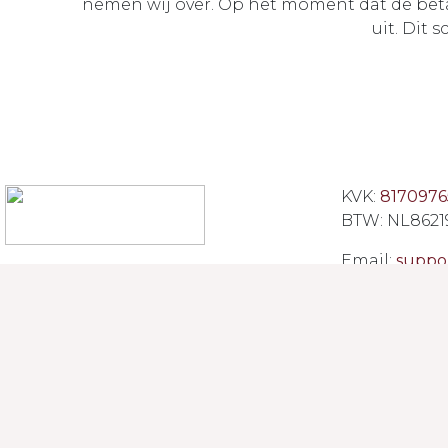
nemen wij over. Op het moment dat de beta
uit. Dit 
KVK:
8170976
BTW: NL8621
Email:
suppo
Powered by