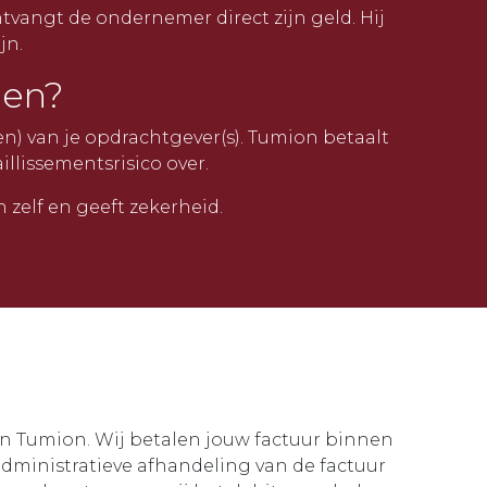
ntvangt de ondernemer direct zijn geld. Hij
jn.
nen?
n) van je opdrachtgever(s). Tumion betaalt
llissementsrisico over.
 zelf en geeft zekerheid.
aan Tumion. Wij betalen jouw factuur binnen
administratieve afhandeling van de factuur