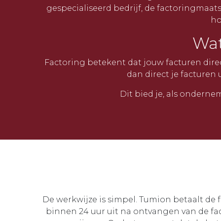
gespecialiseerd bedrijf, de factoringmaats
ho
Wat
Factoring betekent dat jouw facturen dire
dan direct je facturen
Dit bied je, als onderne
De werkwijze is simpel. Tumion betaalt de 
binnen 24 uur uit na ontvangen van de fac