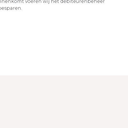
binnenkomt voeren wij het debiteurenbeheer
 besparen.
© Copyright 2026