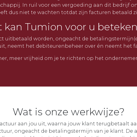
chappij. In ruil voor een vergoeding aan dit bedrijf o
eft dus niet te wachten totdat zijn facturen betaald zi
 kan Tumion voor u beteke
ct uitbetaald worden, ongeacht de betalingstermijn(e
 uit, neemt het debiteurenbeheer over én neemt het fai
mer, meer vrijheid om je te richten op het ondernemen
Wat is onze werkwijze?
factuur aan jou uit, waarna jouw klant terugbetaalt 
tuur, ongeacht de betalingstermijn van je klant. De 