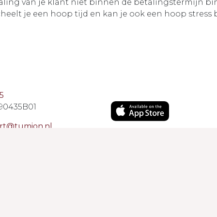
ling van je klant niet binnen de betalingstermijn 
scheelt je een hoop tijd en kan je ook een hoop stress
5
90435B01
rt@tumion.nl